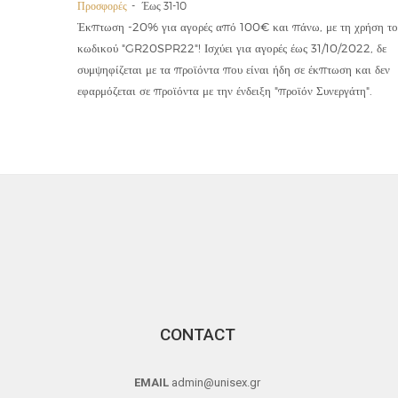
Προσφορές
Έως 31-10
οϊόντα
Έκπτωση -20% για αγορές από 100€ και πάνω, με τη χρήση το
την ετήσια
κωδικού "GR20SPR22"! Ισχύει για αγορές έως 31/10/2022, δε
19,90€
συμψηφίζεται με τα προϊόντα που είναι ήδη σε έκπτωση και δεν
εφαρμόζεται σε προϊόντα με την ένδειξη "προϊόν Συνεργάτη".
CONTACT
EMAIL
admin@unisex.gr