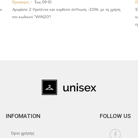
Προσφορές
Έως 09-10
Π
υ
Αγοράστε 2 προϊόντα και κερδίστε έκπτωση -20%, με τη χρήση
Έ
του κωδικού "WIN20"!
κ
ε
INFOMATION
FOLLOW US
Όροι χρήσης