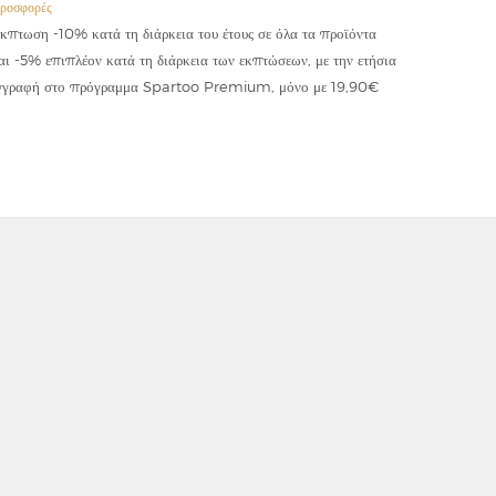
ροσφορές
Προσφορές
κπτωση -10% κατά τη διάρκεια του έτους σε όλα τα προϊόντα
Έκπτωση -
αι -5% επιπλέον κατά τη διάρκεια των εκπτώσεων, με την ετήσια
κωδικού "
γγραφή στο πρόγραμμα Spartoo Premium, μόνο με 19,90€
συμψηφίζε
εφαρμόζετ