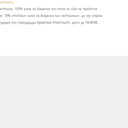
ροσφορές
Προσφορές
κπτωση -10% κατά τη διάρκεια του έτους σε όλα τα προϊόντα
Έκπτωση -
αι -5% επιπλέον κατά τη διάρκεια των εκπτώσεων, με την ετήσια
κωδικού "
γγραφή στο πρόγραμμα Spartoo Premium, μόνο με 19,90€
συμψηφίζε
εφαρμόζετ