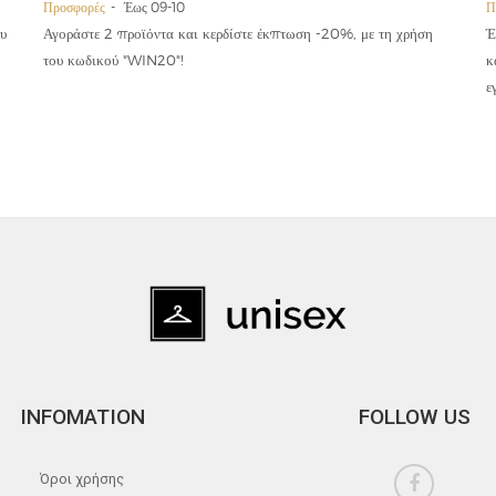
Προσφορές
Έως 09-10
Π
υ
Αγοράστε 2 προϊόντα και κερδίστε έκπτωση -20%, με τη χρήση
Έ
του κωδικού "WIN20"!
κ
ε
INFOMATION
FOLLOW US
Όροι χρήσης