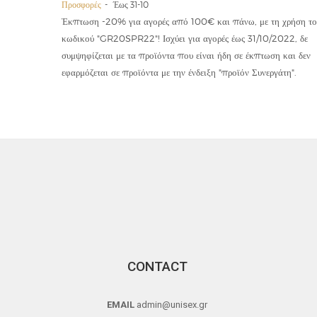
Προσφορές
Έως 31-10
οϊόντα
Έκπτωση -20% για αγορές από 100€ και πάνω, με τη χρήση το
την ετήσια
κωδικού "GR20SPR22"! Ισχύει για αγορές έως 31/10/2022, δε
19,90€
συμψηφίζεται με τα προϊόντα που είναι ήδη σε έκπτωση και δεν
εφαρμόζεται σε προϊόντα με την ένδειξη "προϊόν Συνεργάτη".
CONTACT
EMAIL
admin@unisex.gr