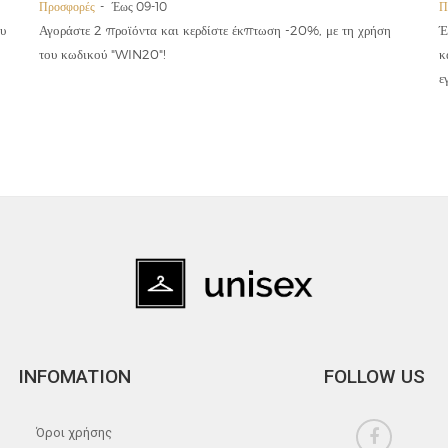
Προσφορές
Έως 09-10
Π
υ
Αγοράστε 2 προϊόντα και κερδίστε έκπτωση -20%, με τη χρήση
Έ
του κωδικού "WIN20"!
κ
ε
INFOMATION
FOLLOW US
Όροι χρήσης