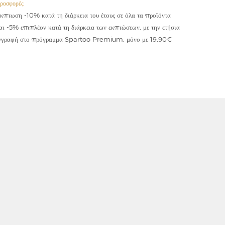
ροσφορές
Προσφορές
κπτωση -10% κατά τη διάρκεια του έτους σε όλα τα προϊόντα
Έκπτωση -
αι -5% επιπλέον κατά τη διάρκεια των εκπτώσεων, με την ετήσια
κωδικού "
γγραφή στο πρόγραμμα Spartoo Premium, μόνο με 19,90€
συμψηφίζε
εφαρμόζετ