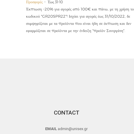
Προσφορές
Έως 31-10
οϊόντα
Έκπτωση -20% για αγορές από 100€ και πάνω, με τη χρήση το
την ετήσια
κωδικού "GR20SPR22"! Ισχύει για αγορές έως 31/10/2022, δε
19,90€
συμψηφίζεται με τα προϊόντα που είναι ήδη σε έκπτωση και δεν
εφαρμόζεται σε προϊόντα με την ένδειξη "προϊόν Συνεργάτη".
CONTACT
EMAIL
admin@unisex.gr