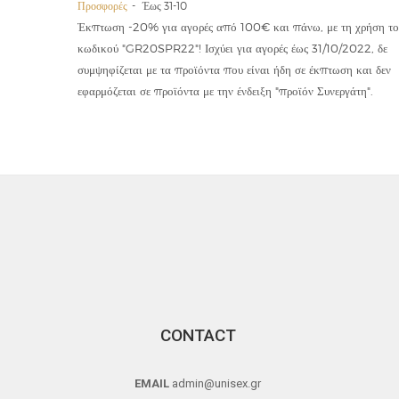
Προσφορές
Έως 31-10
οϊόντα
Έκπτωση -20% για αγορές από 100€ και πάνω, με τη χρήση το
την ετήσια
κωδικού "GR20SPR22"! Ισχύει για αγορές έως 31/10/2022, δε
19,90€
συμψηφίζεται με τα προϊόντα που είναι ήδη σε έκπτωση και δεν
εφαρμόζεται σε προϊόντα με την ένδειξη "προϊόν Συνεργάτη".
CONTACT
EMAIL
admin@unisex.gr