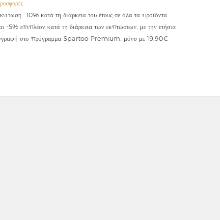
ροσφορές
Προσφορές
κπτωση -10% κατά τη διάρκεια του έτους σε όλα τα προϊόντα
Έκπτωση -
αι -5% επιπλέον κατά τη διάρκεια των εκπτώσεων, με την ετήσια
κωδικού "
γγραφή στο πρόγραμμα Spartoo Premium, μόνο με 19,90€
συμψηφίζε
εφαρμόζετ