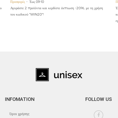
Προσφορές
Έως 09-10
Π
υ
Αγοράστε 2 προϊόντα και κερδίστε έκπτωση -20%, με τη χρήση
Έ
του κωδικού "WIN20"!
κ
ε
INFOMATION
FOLLOW US
Όροι χρήσης