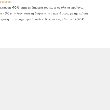
ροσφορές
Προσφορές
κπτωση -10% κατά τη διάρκεια του έτους σε όλα τα προϊόντα
Έκπτωση -
αι -5% επιπλέον κατά τη διάρκεια των εκπτώσεων, με την ετήσια
κωδικού "
γγραφή στο πρόγραμμα Spartoo Premium, μόνο με 19,90€
συμψηφίζε
εφαρμόζετ