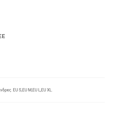
EE
νδρες. EU S,EU M,EU L,EU XL.