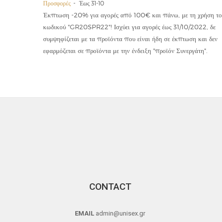
Προσφορές
Έως 31-10
οϊόντα
Έκπτωση -20% για αγορές από 100€ και πάνω, με τη χρήση το
την ετήσια
κωδικού "GR20SPR22"! Ισχύει για αγορές έως 31/10/2022, δε
19,90€
συμψηφίζεται με τα προϊόντα που είναι ήδη σε έκπτωση και δεν
εφαρμόζεται σε προϊόντα με την ένδειξη "προϊόν Συνεργάτη".
CONTACT
EMAIL
admin@unisex.gr