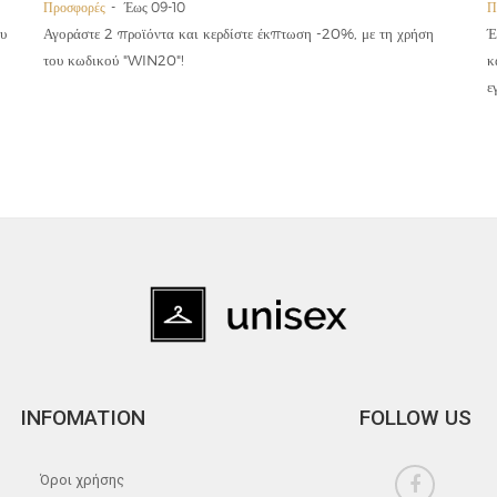
Προσφορές
Έως 09-10
Π
υ
Αγοράστε 2 προϊόντα και κερδίστε έκπτωση -20%, με τη χρήση
Έ
του κωδικού "WIN20"!
κ
ε
INFOMATION
FOLLOW US
Όροι χρήσης