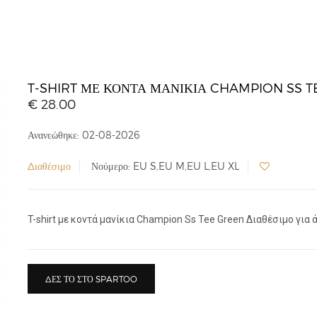
T-SHIRT ΜΕ ΚΟΝΤΆ ΜΑΝΊΚΙΑ CHAMPION SS T
€ 28.00
Ανανεώθηκε: 02-08-2026
Διαθέσιμο
Νούμερο: EU S,EU M,EU L,EU XL
T-shirt με κοντά μανίκια Champion Ss Tee Green Διαθέσιμο για ά
ΔΕΣ ΤΟ ΣΤΟ SPARTOO