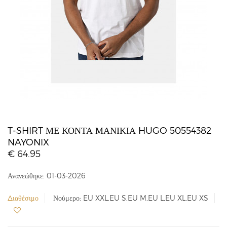
T-SHIRT ΜΕ ΚΟΝΤΆ ΜΑΝΊΚΙΑ HUGO 50554382
NAYONIX
€ 64.95
Ανανεώθηκε: 01-03-2026
Διαθέσιμο
Νούμερο: EU XXL,EU S,EU M,EU L,EU XL,EU XS