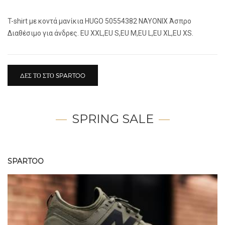
T-shirt με κοντά μανίκια HUGO 50554382 NAYONIX Άσπρο
Διαθέσιμο για άνδρες. EU XXL,EU S,EU M,EU L,EU XL,EU XS.
ΔΕΣ ΤΟ ΣΤΟ SPARTOO
SPRING SALE
SPARTOO