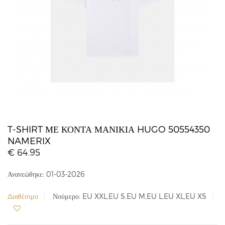
T-SHIRT ΜΕ ΚΟΝΤΆ ΜΑΝΊΚΙΑ HUGO 50554350
NAMERIX
€ 64.95
Ανανεώθηκε: 01-03-2026
Διαθέσιμο
Νούμερο: EU XXL,EU S,EU M,EU L,EU XL,EU XS