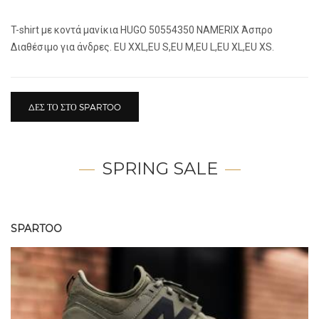
T-shirt με κοντά μανίκια HUGO 50554350 NAMERIX Άσπρο
Διαθέσιμο για άνδρες. EU XXL,EU S,EU M,EU L,EU XL,EU XS.
ΔΕΣ ΤΟ ΣΤΟ SPARTOO
SPRING SALE
SPARTOO