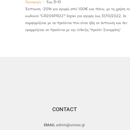
Προσφορές
Έως 31-10
οϊόντα
Έκπτωση -20% για αγορές από 100€ και πάνω, με τη χρήση το
την ετήσια
κωδικού "GR20SPR22"! Ισχύει για αγορές έως 31/10/2022, δε
19,90€
συμψηφίζεται με τα προϊόντα που είναι ήδη σε έκπτωση και δεν
εφαρμόζεται σε προϊόντα με την ένδειξη "προϊόν Συνεργάτη".
CONTACT
EMAIL
admin@unisex.gr