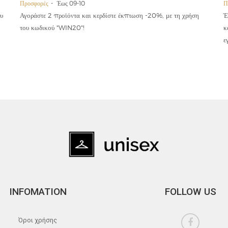
Προσφορές
Έως 09-10
Π
υ
Αγοράστε 2 προϊόντα και κερδίστε έκπτωση -20%, με τη χρήση
Έ
του κωδικού "WIN20"!
κ
ε
INFOMATION
FOLLOW US
Όροι χρήσης