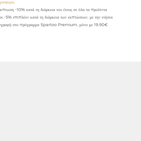
ροσφορές
Προσφορές
κπτωση -10% κατά τη διάρκεια του έτους σε όλα τα προϊόντα
Έκπτωση -
αι -5% επιπλέον κατά τη διάρκεια των εκπτώσεων, με την ετήσια
κωδικού "
γγραφή στο πρόγραμμα Spartoo Premium, μόνο με 19,90€
συμψηφίζε
εφαρμόζετ