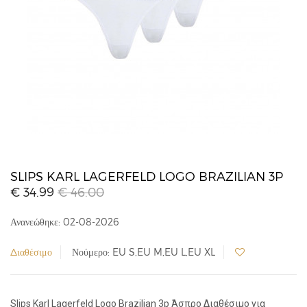
SLIPS KARL LAGERFELD LOGO BRAZILIAN 3P
€ 34.99
€ 46.00
Ανανεώθηκε: 02-08-2026
Διαθέσιμο
Νούμερο: EU S,EU M,EU L,EU XL
Slips Karl Lagerfeld Logo Brazilian 3p Άσπρο Διαθέσιμο για