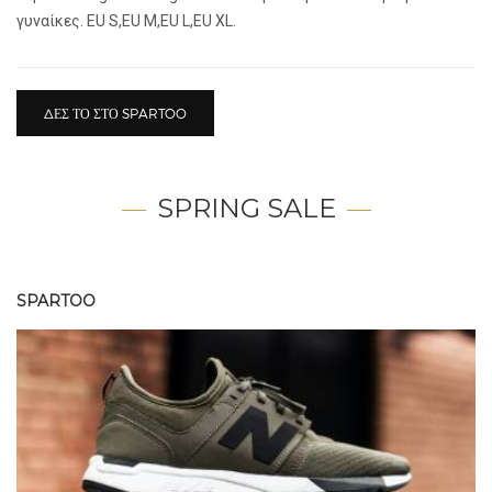
γυναίκες. EU S,EU M,EU L,EU XL.
ΔΕΣ ΤΟ ΣΤΟ SPARTOO
SPRING SALE
SPARTOO