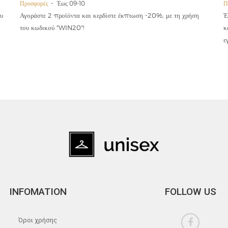
Προσφορές
Έως 09-10
Π
υ
Αγοράστε 2 προϊόντα και κερδίστε έκπτωση -20%, με τη χρήση
Έ
του κωδικού "WIN20"!
κ
ε
INFOMATION
FOLLOW US
Όροι χρήσης