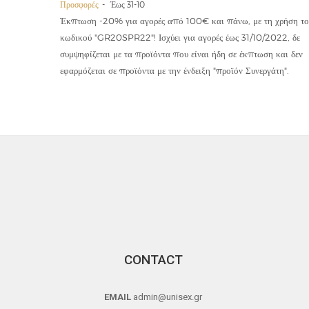
Προσφορές
Έως 31-10
οϊόντα
Έκπτωση -20% για αγορές από 100€ και πάνω, με τη χρήση το
την ετήσια
κωδικού "GR20SPR22"! Ισχύει για αγορές έως 31/10/2022, δε
19,90€
συμψηφίζεται με τα προϊόντα που είναι ήδη σε έκπτωση και δεν
εφαρμόζεται σε προϊόντα με την ένδειξη "προϊόν Συνεργάτη".
CONTACT
EMAIL
admin@unisex.gr