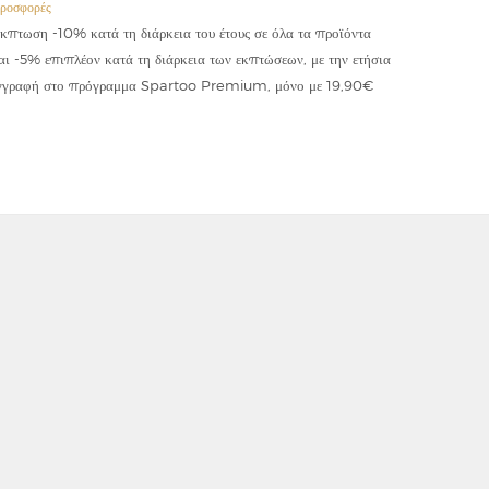
ροσφορές
Προσφορές
κπτωση -10% κατά τη διάρκεια του έτους σε όλα τα προϊόντα
Έκπτωση -
αι -5% επιπλέον κατά τη διάρκεια των εκπτώσεων, με την ετήσια
κωδικού "
γγραφή στο πρόγραμμα Spartoo Premium, μόνο με 19,90€
συμψηφίζε
εφαρμόζετ