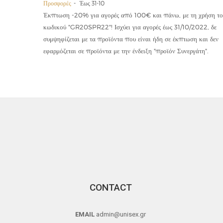
Προσφορές
Έως 31-10
οϊόντα
Έκπτωση -20% για αγορές από 100€ και πάνω, με τη χρήση το
την ετήσια
κωδικού "GR20SPR22"! Ισχύει για αγορές έως 31/10/2022, δε
19,90€
συμψηφίζεται με τα προϊόντα που είναι ήδη σε έκπτωση και δεν
εφαρμόζεται σε προϊόντα με την ένδειξη "προϊόν Συνεργάτη".
CONTACT
EMAIL
admin@unisex.gr