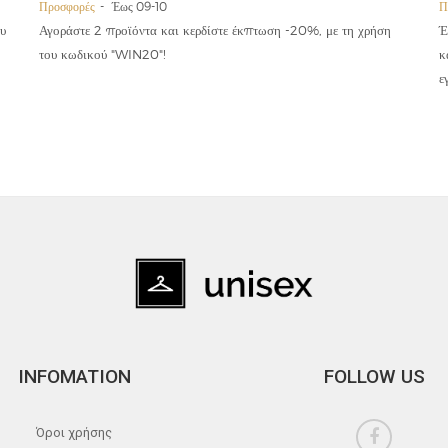
Προσφορές
Έως 09-10
Π
υ
Αγοράστε 2 προϊόντα και κερδίστε έκπτωση -20%, με τη χρήση
Έ
του κωδικού "WIN20"!
κ
ε
INFOMATION
FOLLOW US
Όροι χρήσης