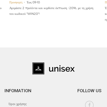
Προσφορές
Έως 09-10
Π
υ
Αγοράστε 2 προϊόντα και κερδίστε έκπτωση -20%, με τη χρήση
Έ
του κωδικού "WIN20"!
κ
ε
INFOMATION
FOLLOW US
Όροι χρήσης