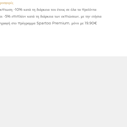
ροσφορές
Προσφορές
κπτωση -10% κατά τη διάρκεια του έτους σε όλα τα προϊόντα
Έκπτωση -
αι -5% επιπλέον κατά τη διάρκεια των εκπτώσεων, με την ετήσια
κωδικού "
γγραφή στο πρόγραμμα Spartoo Premium, μόνο με 19,90€
συμψηφίζε
εφαρμόζετ