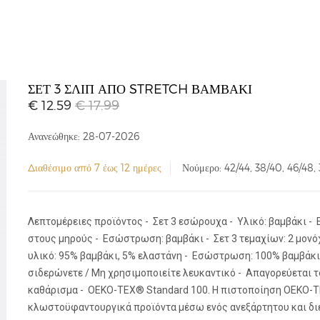
ΣΕΤ 3 ΣΛΙΠ ΑΠΌ STRETCH ΒΑΜΒΆΚΙ
€ 12.59
€ 17.99
Ανανεώθηκε: 28-07-2026
Διαθέσιμο από 7 έως 12 ημέρες
Νούμερο: 42/44, 38/40, 46/48, 
Λεπτομέρειες προϊόντος - Σετ 3 εσώρουχα - Υλικό: βαμβάκι -
στους μηρούς - Εσώστρωση: βαμβάκι - Σετ 3 τεμαχίων: 2 μονό
υλικό: 95% βαμβάκι, 5% ελαστάνη - Εσώστρωση: 100% βαμβάκι
σιδερώνετε / Μη χρησιμοποιείτε λευκαντικό - Απαγορεύεται τ
καθάρισμα - OEKO-TEX® Standard 100. Η πιστοποίηση OEKO-TE
κλωστοϋφαντουργικά προϊόντα μέσω ενός ανεξάρτητου και δι