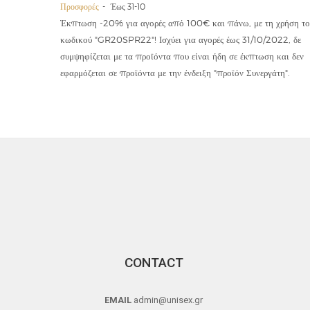
Προσφορές
Έως 31-10
οϊόντα
Έκπτωση -20% για αγορές από 100€ και πάνω, με τη χρήση το
την ετήσια
κωδικού "GR20SPR22"! Ισχύει για αγορές έως 31/10/2022, δε
19,90€
συμψηφίζεται με τα προϊόντα που είναι ήδη σε έκπτωση και δεν
εφαρμόζεται σε προϊόντα με την ένδειξη "προϊόν Συνεργάτη".
CONTACT
EMAIL
admin@unisex.gr