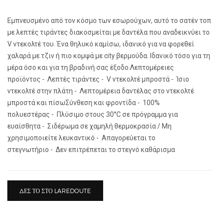
Εμπνευσμένο από τον κόσμο των εσωρούχων, αυτό το σατέν τοπ
με λεπτές τιράντες διακοσμείται με δαντέλα που αναδεικνύει το
V ντεκολτέ του. Ένα θηλυκό καμίσω, ιδανικό για να φορεθεί
χαλαρά με τζιν ή πιο κομψά με city βερμούδα. Ιδανικό τόσο για τη
μέρα όσο και για τη βραδινή σας έξοδο.Λεπτομέρειες
προϊόντος - Λεπτές τιράντες - V ντεκολτέ μπροστά - Ίσιο
ντεκολτέ στην πλάτη - Λεπτομέρεια δαντέλας στο ντεκολτέ
μπροστά και πίσωΣύνθεση και φροντίδα - 100%
πολυεστέρας - Πλύσιμο στους 30°C σε πρόγραμμα για
ευαίσθητα - Σιδέρωμα σε χαμηλή θερμοκρασία / Μη
χρησιμοποιείτε λευκαντικό - Απαγορεύεται το
στεγνωτήριο - Δεν επιτρέπεται το στεγνό καθάρισμα
ΔΕΣ ΤΟ ΣΤΟ LAREDOUTE