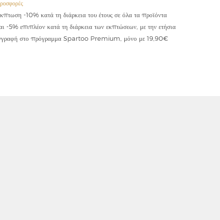
ροσφορές
Προσφορές
κπτωση -10% κατά τη διάρκεια του έτους σε όλα τα προϊόντα
Έκπτωση -
αι -5% επιπλέον κατά τη διάρκεια των εκπτώσεων, με την ετήσια
κωδικού "
γγραφή στο πρόγραμμα Spartoo Premium, μόνο με 19,90€
συμψηφίζε
εφαρμόζετ