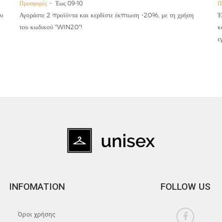
Προσφορές
Έως 09-10
Π
υ
Αγοράστε 2 προϊόντα και κερδίστε έκπτωση -20%, με τη χρήση
Έ
του κωδικού "WIN20"!
κ
ε
INFOMATION
FOLLOW US
Όροι χρήσης