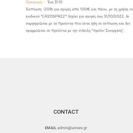
Προσφορές
Έως 31-10
οϊόντα
Έκπτωση -20% για αγορές από 100€ και πάνω, με τη χρήση το
την ετήσια
κωδικού "GR20SPR22"! Ισχύει για αγορές έως 31/10/2022, δε
19,90€
συμψηφίζεται με τα προϊόντα που είναι ήδη σε έκπτωση και δεν
εφαρμόζεται σε προϊόντα με την ένδειξη "προϊόν Συνεργάτη".
CONTACT
EMAIL
admin@unisex.gr