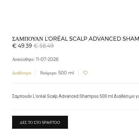
ΣΑΜΠΟΥΆΝ L'ORÉAL SCALP ADVANCED SHA
€ 49.39
€ 58.49
Ανανεώθηκε: 11-07-2026
Διαθέσιμο
Νούμερο: 500 ml
Σαμπουάν L'oréal Scalp Advanced Shampoo 500 ml Διαθέσιμο για
ΔΕΣ ΤΟ ΣΤΟ SPARTOO