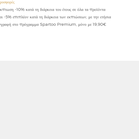
ροσφορές
Προσφορές
κπτωση -10% κατά τη διάρκεια του έτους σε όλα τα προϊόντα
Έκπτωση -
αι -5% επιπλέον κατά τη διάρκεια των εκπτώσεων, με την ετήσια
κωδικού "
γγραφή στο πρόγραμμα Spartoo Premium, μόνο με 19,90€
συμψηφίζε
εφαρμόζετ