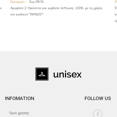
Προσφορές
Έως 09-10
Π
υ
Αγοράστε 2 προϊόντα και κερδίστε έκπτωση -20%, με τη χρήση
Έ
του κωδικού "WIN20"!
κ
ε
INFOMATION
FOLLOW US
Όροι χρήσης