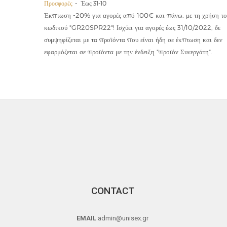
Προσφορές
Έως 31-10
οϊόντα
Έκπτωση -20% για αγορές από 100€ και πάνω, με τη χρήση το
την ετήσια
κωδικού "GR20SPR22"! Ισχύει για αγορές έως 31/10/2022, δε
19,90€
συμψηφίζεται με τα προϊόντα που είναι ήδη σε έκπτωση και δεν
εφαρμόζεται σε προϊόντα με την ένδειξη "προϊόν Συνεργάτη".
CONTACT
EMAIL
admin@unisex.gr