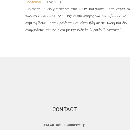
Προσφορές
Έως 31-10
οϊόντα
Έκπτωση -20% για αγορές από 100€ και πάνω, με τη χρήση το
την ετήσια
κωδικού "GR20SPR22"! Ισχύει για αγορές έως 31/10/2022, δε
19,90€
συμψηφίζεται με τα προϊόντα που είναι ήδη σε έκπτωση και δεν
εφαρμόζεται σε προϊόντα με την ένδειξη "προϊόν Συνεργάτη".
CONTACT
EMAIL
admin@unisex.gr