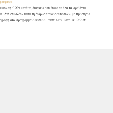
ροσφορές
Προσφορές
κπτωση -10% κατά τη διάρκεια του έτους σε όλα τα προϊόντα
Έκπτωση -
αι -5% επιπλέον κατά τη διάρκεια των εκπτώσεων, με την ετήσια
κωδικού "
γγραφή στο πρόγραμμα Spartoo Premium, μόνο με 19,90€
συμψηφίζε
εφαρμόζετ