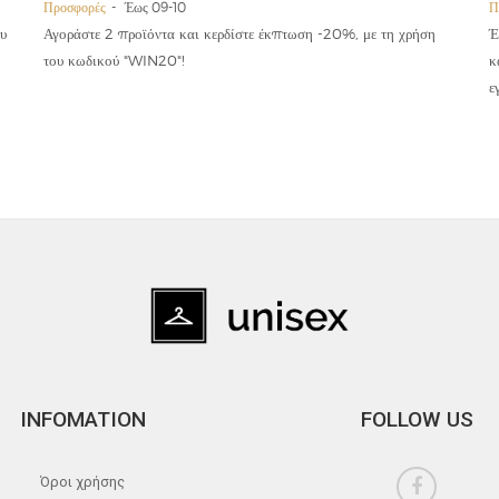
Προσφορές
Έως 09-10
Π
υ
Αγοράστε 2 προϊόντα και κερδίστε έκπτωση -20%, με τη χρήση
Έ
του κωδικού "WIN20"!
κ
ε
INFOMATION
FOLLOW US
Όροι χρήσης