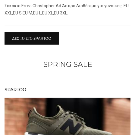
Σακάκια Errea Christopher Ad Άσπρο Διαθέσιμο για γυναίκες. EU
XXL,EU S,EU M,EU L,EU XL,EU 3XL.
ΔΕΣ ΤΟ ΣΤΟ SPARTOO
SPRING SALE
SPARTOO