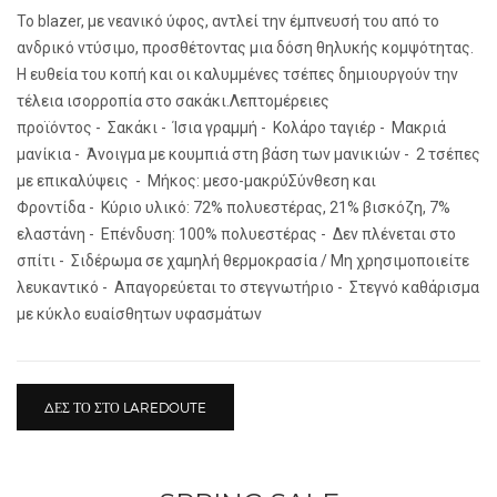
Το blazer, με νεανικό ύφος, αντλεί την έμπνευσή του από το
ανδρικό ντύσιμο, προσθέτοντας μια δόση θηλυκής κομψότητας.
Η ευθεία του κοπή και οι καλυμμένες τσέπες δημιουργούν την
τέλεια ισορροπία στο σακάκι.Λεπτομέρειες
προϊόντος - Σακάκι - Ίσια γραμμή - Κολάρο ταγιέρ - Μακριά
μανίκια - Άνοιγμα με κουμπιά στη βάση των μανικιών - 2 τσέπες
με επικαλύψεις - Μήκος: μεσο-μακρύΣύνθεση και
Φροντίδα - Κύριο υλικό: 72% πολυεστέρας, 21% βισκόζη, 7%
ελαστάνη - Επένδυση: 100% πολυεστέρας - Δεν πλένεται στο
σπίτι - Σιδέρωμα σε χαμηλή θερμοκρασία / Μη χρησιμοποιείτε
λευκαντικό - Απαγορεύεται το στεγνωτήριο - Στεγνό καθάρισμα
με κύκλο ευαίσθητων υφασμάτων
ΔΕΣ ΤΟ ΣΤΟ LAREDOUTE