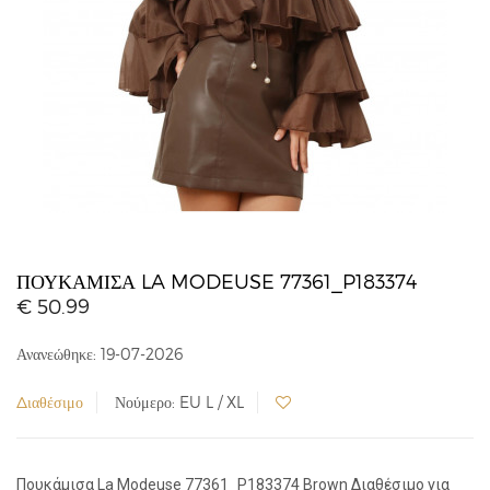
ΠΟΥΚΆΜΙΣΑ LA MODEUSE 77361_P183374
€ 50.99
Ανανεώθηκε: 19-07-2026
Διαθέσιμο
Νούμερο: EU L / XL
Πουκάμισα La Modeuse 77361_P183374 Brown Διαθέσιμο για