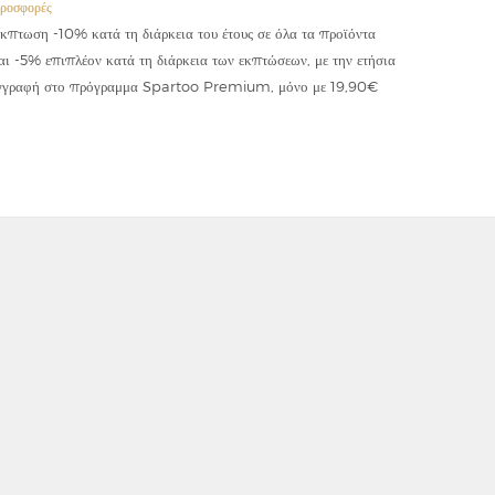
ροσφορές
Προσφορές
κπτωση -10% κατά τη διάρκεια του έτους σε όλα τα προϊόντα
Έκπτωση -
αι -5% επιπλέον κατά τη διάρκεια των εκπτώσεων, με την ετήσια
κωδικού "
γγραφή στο πρόγραμμα Spartoo Premium, μόνο με 19,90€
συμψηφίζε
εφαρμόζετ