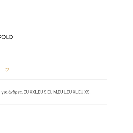
POLO
ια άνδρες. EU XXL,EU S,EU M,EU L,EU XL,EU XS.