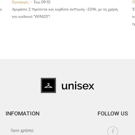
Προσφορές
Έως 09-10
Π
υ
Αγοράστε 2 προϊόντα και κερδίστε έκπτωση -20%, με τη χρήση
Έ
του κωδικού "WIN20"!
κ
ε
INFOMATION
FOLLOW US
Όροι χρήσης