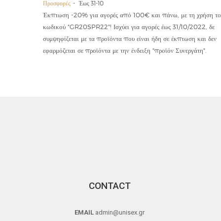
Προσφορές
Έως 31-10
οϊόντα
Έκπτωση -20% για αγορές από 100€ και πάνω, με τη χρήση το
την ετήσια
κωδικού "GR20SPR22"! Ισχύει για αγορές έως 31/10/2022, δε
19,90€
συμψηφίζεται με τα προϊόντα που είναι ήδη σε έκπτωση και δεν
εφαρμόζεται σε προϊόντα με την ένδειξη "προϊόν Συνεργάτη".
CONTACT
EMAIL
admin@unisex.gr