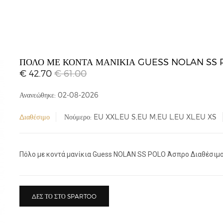
ΠΌΛΟ ΜΕ ΚΟΝΤΆ ΜΑΝΊΚΙΑ GUESS NOLAN SS 
€ 42.70
€ 61.00
Ανανεώθηκε: 02-08-2026
Διαθέσιμο
Νούμερο: EU XXL,EU S,EU M,EU L,EU XL,EU XS
Πόλο με κοντά μανίκια Guess NOLAN SS POLO Άσπρο Διαθέσιμο γ
ΔΕΣ ΤΟ ΣΤΟ SPARTOO