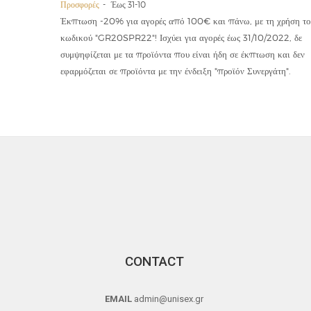
Προσφορές
Έως 31-10
οϊόντα
Έκπτωση -20% για αγορές από 100€ και πάνω, με τη χρήση το
την ετήσια
κωδικού "GR20SPR22"! Ισχύει για αγορές έως 31/10/2022, δε
19,90€
συμψηφίζεται με τα προϊόντα που είναι ήδη σε έκπτωση και δεν
εφαρμόζεται σε προϊόντα με την ένδειξη "προϊόν Συνεργάτη".
CONTACT
EMAIL
admin@unisex.gr