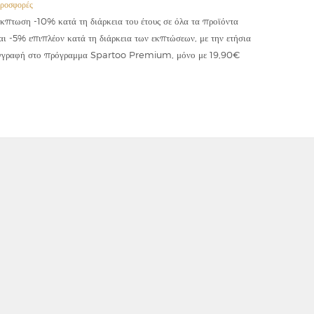
ροσφορές
Προσφορές
κπτωση -10% κατά τη διάρκεια του έτους σε όλα τα προϊόντα
Έκπτωση -
αι -5% επιπλέον κατά τη διάρκεια των εκπτώσεων, με την ετήσια
κωδικού "
γγραφή στο πρόγραμμα Spartoo Premium, μόνο με 19,90€
συμψηφίζε
εφαρμόζετ