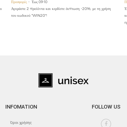
Προσφορές
Έως 09-10
Π
υ
Αγοράστε 2 προϊόντα και κερδίστε έκπτωση -20%, με τη χρήση
Έ
του κωδικού "WIN20"!
κ
ε
INFOMATION
FOLLOW US
Όροι χρήσης