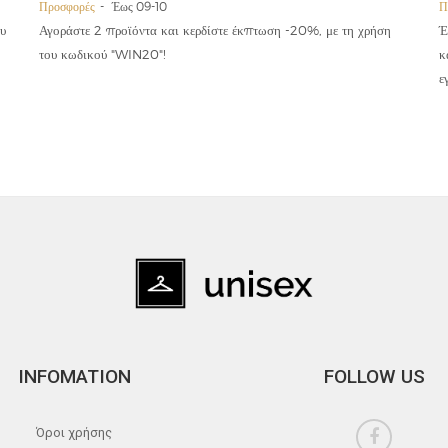
Προσφορές
Έως 09-10
Π
υ
Αγοράστε 2 προϊόντα και κερδίστε έκπτωση -20%, με τη χρήση
Έ
του κωδικού "WIN20"!
κ
ε
INFOMATION
FOLLOW US
Όροι χρήσης