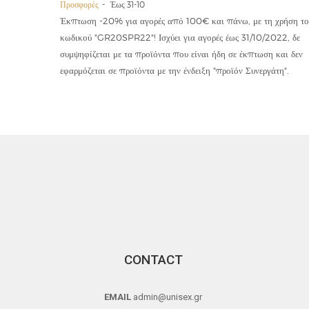
Προσφορές
Έως 31-10
οϊόντα
Έκπτωση -20% για αγορές από 100€ και πάνω, με τη χρήση το
την ετήσια
κωδικού "GR20SPR22"! Ισχύει για αγορές έως 31/10/2022, δε
19,90€
συμψηφίζεται με τα προϊόντα που είναι ήδη σε έκπτωση και δεν
εφαρμόζεται σε προϊόντα με την ένδειξη "προϊόν Συνεργάτη".
CONTACT
EMAIL
admin@unisex.gr