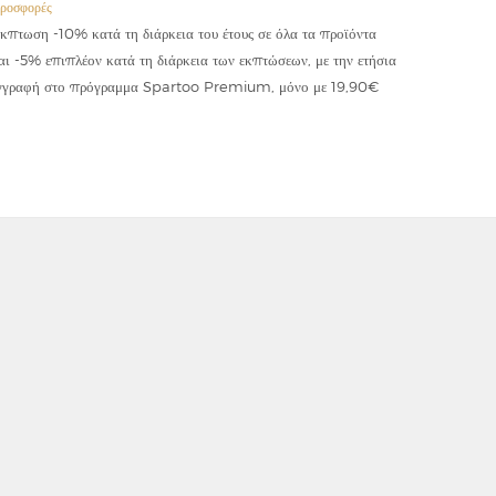
ροσφορές
Προσφορές
κπτωση -10% κατά τη διάρκεια του έτους σε όλα τα προϊόντα
Έκπτωση -
αι -5% επιπλέον κατά τη διάρκεια των εκπτώσεων, με την ετήσια
κωδικού "
γγραφή στο πρόγραμμα Spartoo Premium, μόνο με 19,90€
συμψηφίζε
εφαρμόζετ