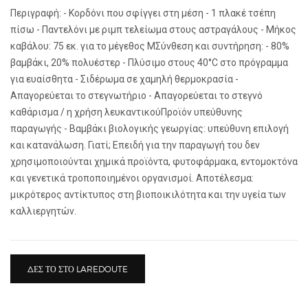
Περιγραφή: - Κορδόνι που σφίγγει στη μέση - 1 πλακέ τσέπη
πίσω - Παντελόνι με ριμπ τελείωμα στους αστραγάλους - Μήκος
καβάλου: 75 εκ. για το μέγεθος MΣύνθεση και συντήρηση: - 80%
βαμβάκι, 20% πολυέστερ - Πλύσιμο στους 40°C στο πρόγραμμα
για ευαίσθητα - Σιδέρωμα σε χαμηλή θερμοκρασία -
Απαγορεύεται το στεγνωτήριο - Απαγορεύεται το στεγνό
καθάρισμα / η χρήση λευκαντικούΠροϊόν υπεύθυνης
παραγωγής - Βαμβάκι βιολογικής γεωργίας: υπεύθυνη επιλογή
και κατανάλωση. Γιατί; Επειδή για την παραγωγή του δεν
χρησιμοποιούνται χημικά προϊόντα, φυτοφάρμακα, εντομοκτόνα
και γενετικά τροποποιημένοι οργανισμοί. Αποτέλεσμα:
μικρότερος αντίκτυπος στη βιοποικιλότητα και την υγεία των
καλλιεργητών.
ΔΕΣ ΤΟ ΣΤΟ LAREDOUTE