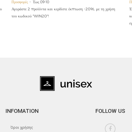
Προσφορές
Έως 09-10
Π
υ
Αγοράστε 2 προϊόντα και κερδίστε έκπτωση -20%, με τη χρήση
Έ
του κωδικού "WIN20"!
κ
ε
INFOMATION
FOLLOW US
Όροι χρήσης