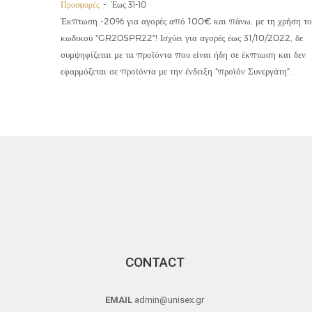
Προσφορές
Έως 31-10
οϊόντα
Έκπτωση -20% για αγορές από 100€ και πάνω, με τη χρήση το
την ετήσια
κωδικού "GR20SPR22"! Ισχύει για αγορές έως 31/10/2022, δε
19,90€
συμψηφίζεται με τα προϊόντα που είναι ήδη σε έκπτωση και δεν
εφαρμόζεται σε προϊόντα με την ένδειξη "προϊόν Συνεργάτη".
CONTACT
EMAIL
admin@unisex.gr