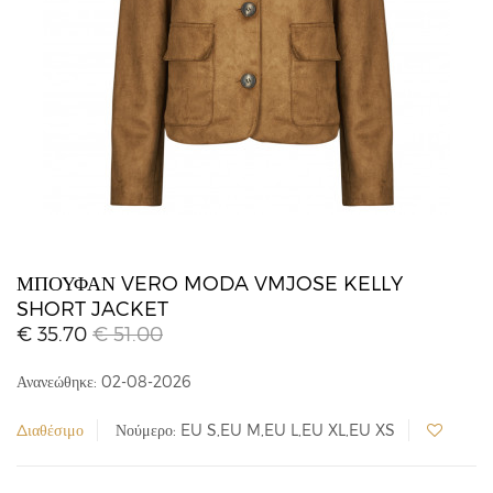
ΜΠΟΥΦΆΝ VERO MODA VMJOSE KELLY
SHORT JACKET
€ 35.70
€ 51.00
Ανανεώθηκε: 02-08-2026
Διαθέσιμο
Νούμερο: EU S,EU M,EU L,EU XL,EU XS