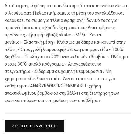
Αυτό το μακρύ φόρεμα αποπνέει κομψότητα και αναδεικνύει τη
σιλουέτα σας. Η ελαστική, καπνιστή μέση του αγκαλιάζει και
κολακεύει το σώμα για τέλεια εφαρμογή. Ιδανικό τόσο για
πρωινές όσο και για βραδινές εμφανίσεις.Λεπτομέρειες
προϊόντος - Γραμμή : εβαζέ, skater - Μάξι - Κοντά
μανίκια - Ελαστική μέση - Κλείσιμο με δάκρυ και κουμπί στην
πλάτη - Στρογγυλή λαιμόκοψηΣύνθεση και φροντίδα - 100%
βαμβάκι - Τουλάχιστον 20% ανακυκλωμένο βαμβάκι - Πλύσιμο
στους 30°C, απαλό πρόγραμμα - Απαγορεύεται το
στεγνωτήριο - Σιδέρωμα σε χαμηλή θερμοκρασία / Μη
χρησιμοποιείτε λευκαντικό - Δεν επιτρέπεται το στεγνό
καθάρισμα - ΑΝΑΚΥΚΛΩΜΕΝΟ ΒΑΜΒΑΚΙ. Η χρήση
ανακυκλωμένου βαμβακιού συμβάλλει στη διατήρηση των
φυσικών πόρων και στη μείωση των αποβλήτων.
ΔΕΣ ΤΟ ΣΤΟ LAREDOUTE