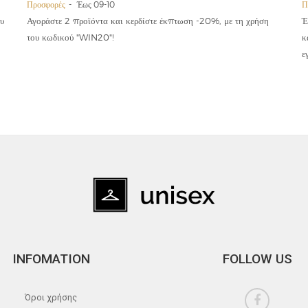
Προσφορές
Έως 09-10
Π
υ
Αγοράστε 2 προϊόντα και κερδίστε έκπτωση -20%, με τη χρήση
Έ
του κωδικού "WIN20"!
κ
ε
INFOMATION
FOLLOW US
Όροι χρήσης