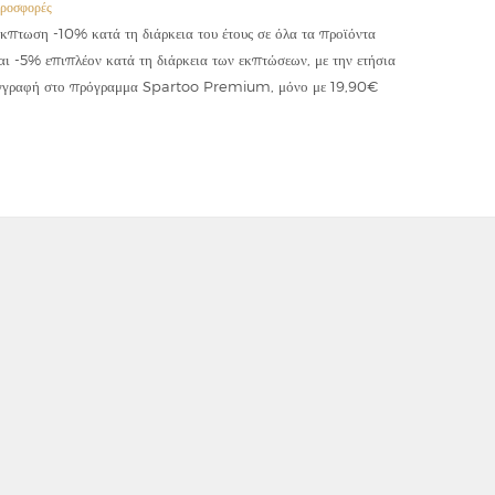
ροσφορές
Προσφορές
κπτωση -10% κατά τη διάρκεια του έτους σε όλα τα προϊόντα
Έκπτωση -
αι -5% επιπλέον κατά τη διάρκεια των εκπτώσεων, με την ετήσια
κωδικού "
γγραφή στο πρόγραμμα Spartoo Premium, μόνο με 19,90€
συμψηφίζε
εφαρμόζετ