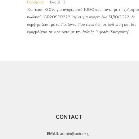
Προσφορές
Έως 31-10
οϊόντα
Έκπτωση -20% για αγορές από 100€ και πάνω, με τη χρήση το
την ετήσια
κωδικού "GR20SPR22"! Ισχύει για αγορές έως 31/10/2022, δε
19,90€
συμψηφίζεται με τα προϊόντα που είναι ήδη σε έκπτωση και δεν
εφαρμόζεται σε προϊόντα με την ένδειξη "προϊόν Συνεργάτη".
CONTACT
EMAIL
admin@unisex.gr