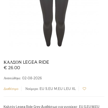
ΚΑΛΣΌΝ LEGEA RIDE
€ 26.00
Ανανεώθηκε: 02-08-2026
Διαθέσιμο
Νούμερο: EU S,EU M,EU L,EU XL
Καλσόν Legea Ride Grey Διαθέσιμο για γυναίκες. EU S,EU M,EU