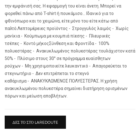
την εμφάνισή σας. Η εφαρμογή του είναι άνετη. Μπορεί να
φορεθεί πάνω από T-shirt ή πουκάμισο... Ιδανικό για το
φθινόπωρο και το χειμώνα, είτε μόνο του είτε κάτω από
παλτό.Λεπτομέρειες προϊόντος - Στρογγυλός λαιμός - Χωρίς
μανίκια - Κούμπωμα με κουμπιά πίεσης - Πλευρικές
τσέπες - Κοντό μήκοςΣύνθεση και Φροντίδα - 100%
πολυεστέρας - Ανακυκλωμένος πολυεστέρας τουλάχιστον κατά
50% - Πλύσιμο στους 30° σε πρόγραμμα ευαίσθητων
ρούχων - Μη χρησιμοποιείτε λευκαντικό - Απαγορεύεται το
στεγνωτήριο - Δεν επιτρέπεται το στεγνό
καθάρισμα - ΑΝΑΚΥΚΛΩΜΕΝΟΣ ΠΟΛΥΕΣΤΕΡΑΣ. Η χρήση
ανακυκλωμένου πολυεστέρα σημαίνει διατήρηση ορισμένων
πόρων και μείωση αποβλήτων.
ΔΕΣ ΤΟ ΣΤΟ LAREDOUTE