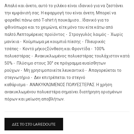
Απαλό και άνετο, αυτό το γιλέκο είναι ιδανικό για να ζεστάνει
την εμφάνισή σας. Η εφαρμογή του είναι άνετη. Μπορεί να
φορεθεί πάνω από T-shirt ή πουκάμισο... Ιδανικό για το
φθινόπωρο και το χειμώνα, είτε μόνο του είτε κάτω από
παλτό.Λεπτομέρειες προϊόντος - Στρογγυλός λαιμός - Χωρίς
μανίκια - Κούμπωμα με κουμπιά πίεσης - Πλευρικές
τσέπες - Κοντό μήκοςΣύνθεση και Φροντίδα - 100%
πολυεστέρας - Ανακυκλωμένος πολυεστέρας τουλάχιστον κατά
50% - Πλύσιμο στους 30° σε πρόγραμμα ευαίσθητων
ρούχων - Μη χρησιμοποιείτε λευκαντικό - Απαγορεύεται το
στεγνωτήριο - Δεν επιτρέπεται το στεγνό
καθάρισμα - ΑΝΑΚΥΚΛΩΜΕΝΟΣ ΠΟΛΥΕΣΤΕΡΑΣ. Η χρήση
ανακυκλωμένου πολυεστέρα σημαίνει διατήρηση ορισμένων
πόρων και μείωση αποβλήτων.
ΔΕΣ ΤΟ ΣΤΟ LAREDOUTE