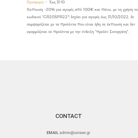
Προσφορές
Έως 31-10
οϊόντα
Έκπτωση -20% για αγορές από 100€ και πάνω, με τη χρήση το
την ετήσια
κωδικού "GR20SPR22"! Ισχύει για αγορές έως 31/10/2022, δε
19,90€
συμψηφίζεται με τα προϊόντα που είναι ήδη σε έκπτωση και δεν
εφαρμόζεται σε προϊόντα με την ένδειξη "προϊόν Συνεργάτη".
CONTACT
EMAIL
admin@unisex.gr