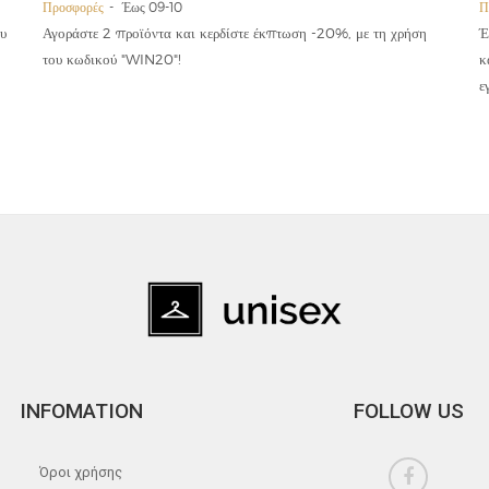
Προσφορές
Έως 09-10
Π
υ
Αγοράστε 2 προϊόντα και κερδίστε έκπτωση -20%, με τη χρήση
Έ
του κωδικού "WIN20"!
κ
ε
INFOMATION
FOLLOW US
Όροι χρήσης