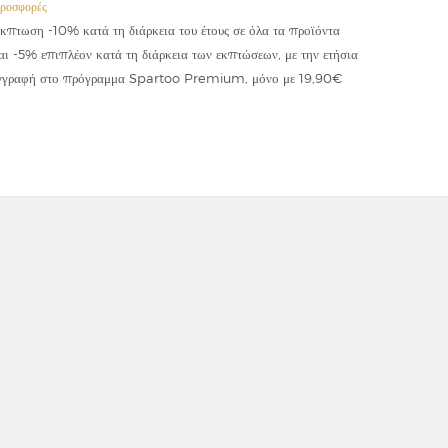
ροσφορές
Προσφορές
κπτωση -10% κατά τη διάρκεια του έτους σε όλα τα προϊόντα
Έκπτωση -
αι -5% επιπλέον κατά τη διάρκεια των εκπτώσεων, με την ετήσια
κωδικού "
γγραφή στο πρόγραμμα Spartoo Premium, μόνο με 19,90€
συμψηφίζε
εφαρμόζετ