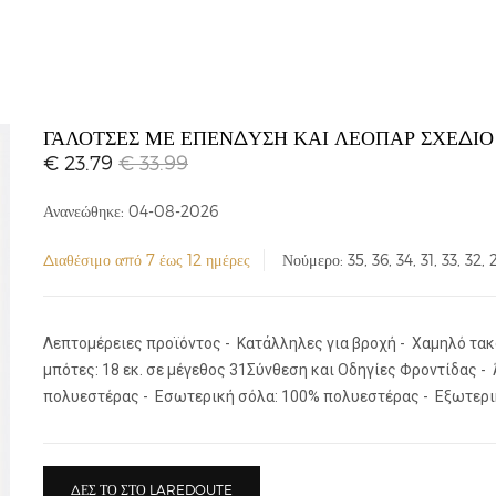
ΓΑΛΌΤΣΕΣ ΜΕ ΕΠΈΝΔΥΣΗ ΚΑΙ ΛΕΟΠΆΡ ΣΧΈΔΙΟ
€ 23.79
€ 33.99
Ανανεώθηκε: 04-08-2026
Διαθέσιμο από 7 έως 12 ημέρες
Νούμερο: 35, 36, 34, 31, 33, 32, 
Λεπτομέρειες προϊόντος - Κατάλληλες για βροχή - Χαμηλό τακο
μπότες: 18 εκ. σε μέγεθος 31Σύνθεση και Οδηγίες Φροντίδας 
πολυεστέρας - Εσωτερική σόλα: 100% πολυεστέρας - Εξωτερι
ΔΕΣ ΤΟ ΣΤΟ LAREDOUTE