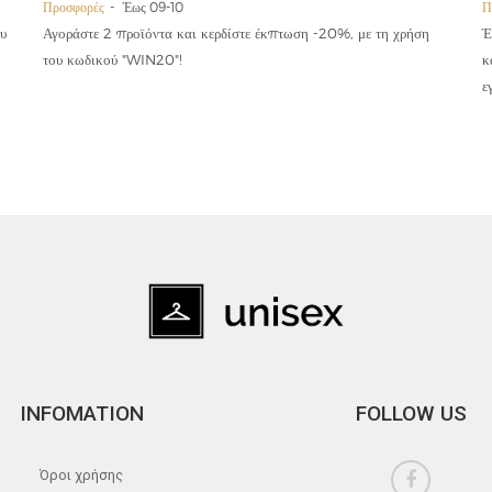
Προσφορές
Έως 09-10
Π
υ
Αγοράστε 2 προϊόντα και κερδίστε έκπτωση -20%, με τη χρήση
Έ
του κωδικού "WIN20"!
κ
ε
INFOMATION
FOLLOW US
Όροι χρήσης