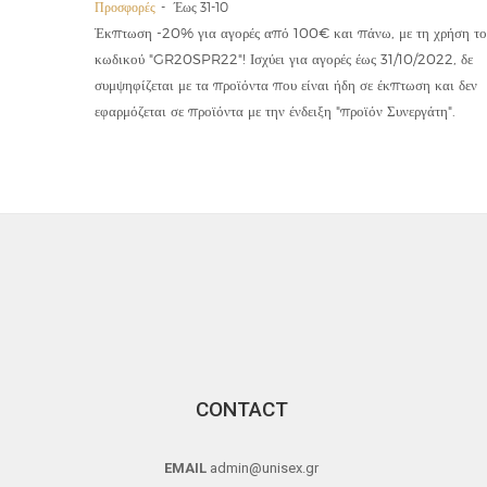
Προσφορές
Έως 31-10
οϊόντα
Έκπτωση -20% για αγορές από 100€ και πάνω, με τη χρήση το
την ετήσια
κωδικού "GR20SPR22"! Ισχύει για αγορές έως 31/10/2022, δε
19,90€
συμψηφίζεται με τα προϊόντα που είναι ήδη σε έκπτωση και δεν
εφαρμόζεται σε προϊόντα με την ένδειξη "προϊόν Συνεργάτη".
CONTACT
EMAIL
admin@unisex.gr