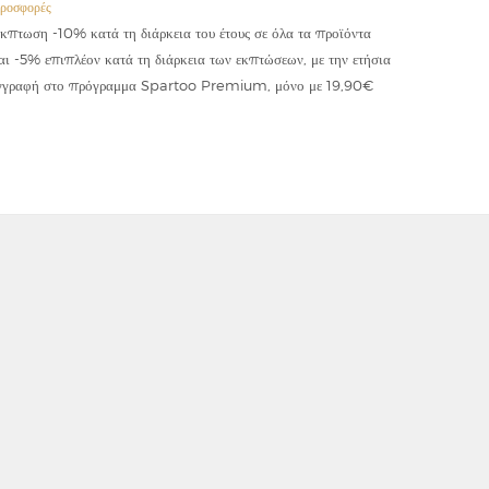
ροσφορές
Προσφορές
κπτωση -10% κατά τη διάρκεια του έτους σε όλα τα προϊόντα
Έκπτωση -
αι -5% επιπλέον κατά τη διάρκεια των εκπτώσεων, με την ετήσια
κωδικού "
γγραφή στο πρόγραμμα Spartoo Premium, μόνο με 19,90€
συμψηφίζε
εφαρμόζετ