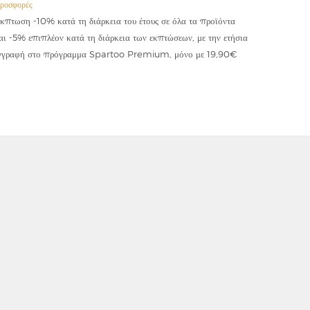
ροσφορές
Προσφορές
κπτωση -10% κατά τη διάρκεια του έτους σε όλα τα προϊόντα
Έκπτωση -
αι -5% επιπλέον κατά τη διάρκεια των εκπτώσεων, με την ετήσια
κωδικού "
γγραφή στο πρόγραμμα Spartoo Premium, μόνο με 19,90€
συμψηφίζε
εφαρμόζετ