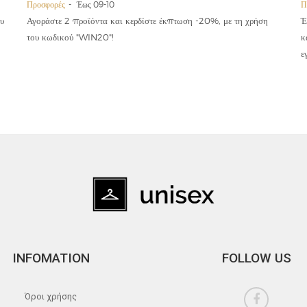
Προσφορές
Έως 09-10
Π
υ
Αγοράστε 2 προϊόντα και κερδίστε έκπτωση -20%, με τη χρήση
Έ
του κωδικού "WIN20"!
κ
ε
INFOMATION
FOLLOW US
Όροι χρήσης