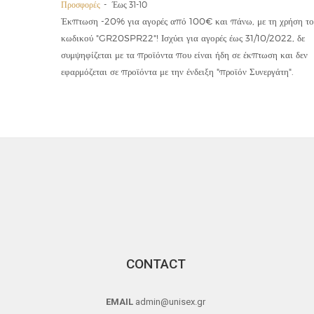
Προσφορές
Έως 31-10
οϊόντα
Έκπτωση -20% για αγορές από 100€ και πάνω, με τη χρήση το
την ετήσια
κωδικού "GR20SPR22"! Ισχύει για αγορές έως 31/10/2022, δε
19,90€
συμψηφίζεται με τα προϊόντα που είναι ήδη σε έκπτωση και δεν
εφαρμόζεται σε προϊόντα με την ένδειξη "προϊόν Συνεργάτη".
CONTACT
EMAIL
admin@unisex.gr