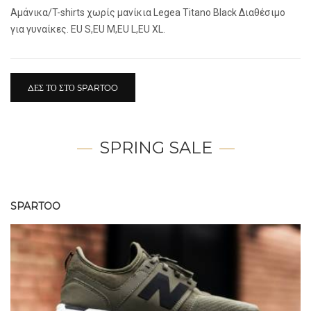
Αμάνικα/T-shirts χωρίς μανίκια Legea Titano Black Διαθέσιμο
για γυναίκες. EU S,EU M,EU L,EU XL.
ΔΕΣ ΤΟ ΣΤΟ SPARTOO
SPRING SALE
SPARTOO