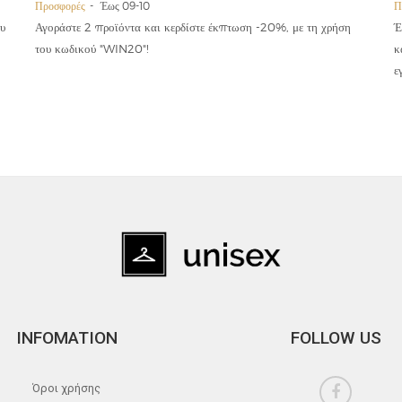
Προσφορές
Έως 09-10
Π
υ
Αγοράστε 2 προϊόντα και κερδίστε έκπτωση -20%, με τη χρήση
Έ
του κωδικού "WIN20"!
κ
ε
INFOMATION
FOLLOW US
Όροι χρήσης