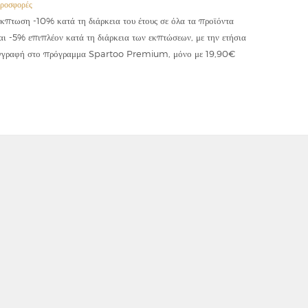
ροσφορές
Προσφορές
κπτωση -10% κατά τη διάρκεια του έτους σε όλα τα προϊόντα
Έκπτωση -
αι -5% επιπλέον κατά τη διάρκεια των εκπτώσεων, με την ετήσια
κωδικού "
γγραφή στο πρόγραμμα Spartoo Premium, μόνο με 19,90€
συμψηφίζε
εφαρμόζετ