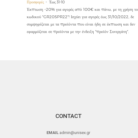
Προσφορές
Έως 31-10
οϊόντα
Έκπτωση -20% για αγορές από 100€ και πάνω, με τη χρήση το
την ετήσια
κωδικού "GR20SPR22"! Ισχύει για αγορές έως 31/10/2022, δε
19,90€
συμψηφίζεται με τα προϊόντα που είναι ήδη σε έκπτωση και δεν
εφαρμόζεται σε προϊόντα με την ένδειξη "προϊόν Συνεργάτη".
CONTACT
EMAIL
admin@unisex.gr